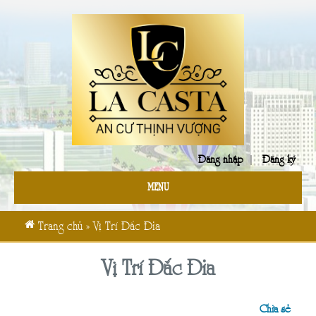
Đăng nhập
|
Đăng ký
MENU
Trang chủ
»
Vị Trí Đắc Đia
Vị Trí Đắc Đia
Chia sẻ