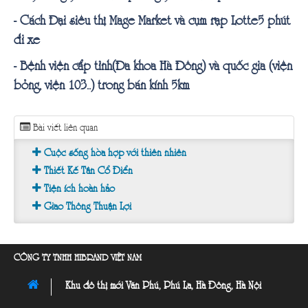
- Cách Đại siêu thị Mage Market và cụm rạp Lotte5 phút
đi xe
- Bệnh viện cấp tỉnh(Đa khoa Hà Đông) và quốc gia (viện
bỏng, viện 103..) trong bán kính 5km
Bài viết liên quan
Cuộc sống hòa hợp với thiên nhiên
Thiết Kế Tân Cổ Điển
Tiện ích hoàn hảo
Giao Thông Thuận Lợi
CÔNG TY TNHH HIBRAND VIỆT NAM
Khu đô thị mới Văn Phú, Phú La, Hà Đông, Hà Nội